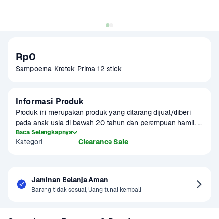
Rp0
Sampoerna Kretek Prima 12 stick
Informasi Produk
Produk ini merupakan produk yang dilarang dijual/diberi 
pada anak usia di bawah 20 tahun dan perempuan hamil. 
Merokok dapat menyebabkan kanker, serangan jantung, 
Baca Selengkapnya
Kategori
Clearance Sale
impotensi, gangguan kesehatan lainnya termasuk 
gangguan kehamilan dan janin.
Jaminan Belanja Aman
Barang tidak sesuai, Uang tunai kembali