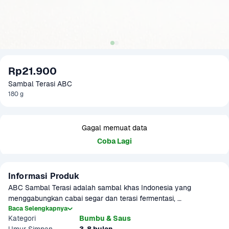
Rp21.900
Sambal Terasi ABC
180 g
Gagal memuat data
Coba Lagi
Informasi Produk
ABC Sambal Terasi adalah sambal khas Indonesia yang 
menggabungkan cabai segar dan terasi fermentasi, 
menghasilkan rasa pedas gurih yang otentik. Diproduksi oleh PT 
Baca Selengkapnya
Kategori
Bumbu & Saus
Heinz ABC Indonesia, sambal ini cocok sebagai pelengkap 