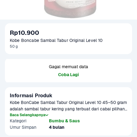
Rp10.900
Kobe Boncabe Sambal Tabur Original Level 10
50 g
Gagal memuat data
Coba Lagi
Informasi Produk
Kobe BonCabe Sambal Tabur Original Level 10 45–50 gram 
adalah sambal tabur kering yang terbuat dari cabai pilihan, 
termasuk cabai rawit, dengan rasa pedas mantap yang 
Baca Selengkapnya
Kategori
Bumbu & Saus
khas. Dipadukan dengan rempah-rempah alami, BonCabe 
Umur Simpan
4 bulan
Level 10 memberikan sensasi pedas yang seimbang dan 
nikmat. Praktis dibawa ke mana saja, cocok ditaburkan di 