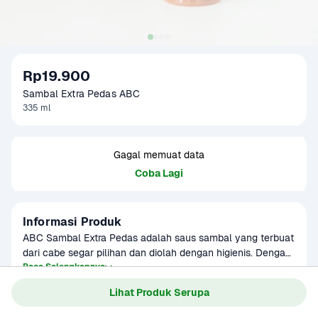
Rp19.900
Sambal Extra Pedas ABC
335 ml
Gagal memuat data
Coba Lagi
Informasi Produk
ABC Sambal Extra Pedas adalah saus sambal yang terbuat 
dari cabe segar pilihan dan diolah dengan higienis. Dengan 
rasa extra pedas yang nikmat cocok untuk cocolan teman 
Baca Selengkapnya
Kategori
Bumbu & Saus
makan.
Lihat Produk Serupa
Umur Simpan
6 bulan