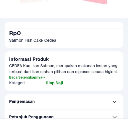
Rp0
Salmon Fish Cake Cedea 
Informasi Produk
CEDEA Kue Ikan Salmon, merupakan makanan instan yang 
terbuat dari ikan olahan pilihan dan diproses secara higienis 
bersertifikasi HALAL dari MUI dan diproduksi berdasarkan 
Baca Selengkapnya
Kategori
Siap Saji
standar BPOM RI, Terbuat dari Ikan Olahan Berkualitas ini 
dapat disajikan dengan berbagai menu makanan lainnya.
Pengemasan
Petunjuk Penggunaan