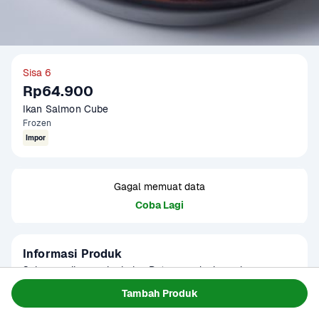
Sisa 6
Rp64.900
Ikan Salmon Cube
Frozen
Impor
Gagal memuat data
Coba Lagi
Informasi Produk
Salmon saikoro cube beku. Potongan daging salmon yang 
dipotong kotak. Rasanya halus dan lembut. Cocok diolah 
Tambah Produk
menjadi mentai, rice bowl, teriyaki, dan lain-lain. Berat 
Baca Selengkapnya
Kategori
Protein
produk dapat berkurang 10% dari berat beku..."