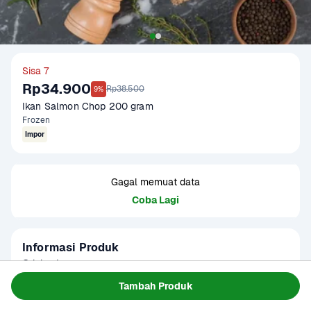
Sisa 7
Rp34.900
Rp38.500
9%
Ikan Salmon Chop 200 gram
Frozen
Impor
Gagal memuat data
Coba Lagi
Informasi Produk
Origin : Impor

Kondisi : Frozen

Tambah Produk
Gramation : 180 - 200 gram

Baca Selengkapnya
Kategori
Protein
Glazing : 5-10%
