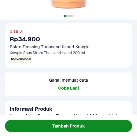
Sisa 3
Rp34.900
Salad Dressing Thousand Island Kewpie
Kewpie Saus Siram Thousand Island 200 ml
Konvensional
Gagal memuat data
Coba Lagi
Informasi Produk
Kewpie Salad Dressing Thousand Island 200 ml adalah 
saus dressing serbaguna yang menghadirkan perpaduan 
Tambah Produk
rasa manis, asam, dan gurih khas dari tomat dan kuning 
Baca Selengkapnya
Kategori
Bumbu & Saus
telur. Dengan tekstur creamy yang lembut, produk ini 