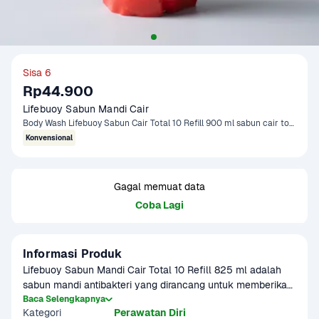
Sisa 6
Rp44.900
Lifebuoy Sabun Mandi Cair 
Body Wash Lifebuoy Sabun Cair Total 10 Refill 900 ml sabun cair total 10 refill 900 ml Tokonow 900 ml
Konvensional
Gagal memuat data
Coba Lagi
Informasi Produk
Lifebuoy Sabun Mandi Cair Total 10 Refill 825 ml adalah 
sabun mandi antibakteri yang dirancang untuk memberikan 
perlindungan menyeluruh bagi seluruh anggota keluarga. 
Baca Selengkapnya
Kategori
Perawatan Diri
Dengan formula Active Silver+, sabun ini efektif melawan 