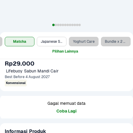
Matcha
Japanese Shiso & Mineral
Yoghurt Care
Bundle x 2 Total 10
Pilihan Lainnya
Rp29.000
 Lifebuoy Sabun Mandi Cair 
Best Before 4 August 2027
Konvensional
Gagal memuat data
Coba Lagi
Informasi Produk