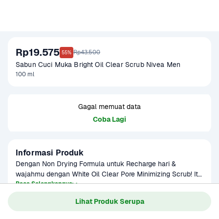
Rp19.575
Rp43.500
55%
Sabun Cuci Muka Bright Oil Clear Scrub Nivea Men
100 ml
Gagal memuat data
Coba Lagi
Informasi Produk
Dengan Non Drying Formula untuk Recharge hari & 
wajahmu dengan White Oil Clear Pore Minimizing Scrub! It 
starts with you.

Baca Selengkapnya
Kategori
Perawatan Diri
Lihat Produk Serupa
Umur Simpan
360 Hari.
Apa Manfaat Bagi Anda?

Whitinat Vita Complex & micro beads mengembalikan 