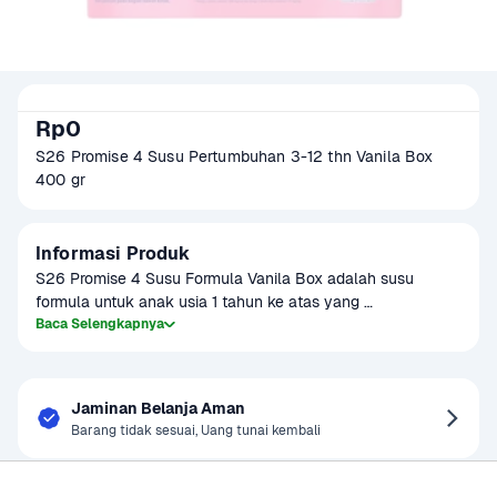
Rp0
S26 Promise 4 Susu Pertumbuhan 3-12 thn Vanila Box 
400 gr
Informasi Produk
S26 Promise 4 Susu Formula Vanila Box adalah susu 
formula untuk anak usia 1 tahun ke atas yang 
diformulasikan untuk mendukung tumbuh kembang anak 
Baca Selengkapnya
dengan nutrisi yang lengkap. Dengan rasa vanila yang 
lezat, susu ini mengandung kalsium, protein, dan vitamin 
yang diperlukan untuk mendukung pertumbuhan tulang, 
Jaminan Belanja Aman
gigi, dan perkembangan otak anak. Ideal dikonsumsi setiap 
Barang tidak sesuai, Uang tunai kembali
hari untuk memberikan asupan gizi yang optimal.