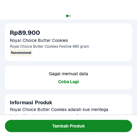
Rp89.900
Royal Choice Butter Cookies
Royal Choice Butter Cookies Festive 480 gram
Konvensional
Gagal memuat data
Coba Lagi
Informasi Produk
Royal Choice Butter Cookies adalah kue mentega 
berkualitas tinggi dengan rasa gurih dan manis yang 
sempurna. Dengan tekstur renyah dan lembut, setiap 
Baca Selengkapnya
Tambah Produk
Kategori
Makanan Ringan
gigitan memberikan sensasi rasa mentega yang kaya. Kue 
Umur Simpan
2-8 bulan
ini cocok untuk dinikmati sebagai camilan sehari-hari, baik 