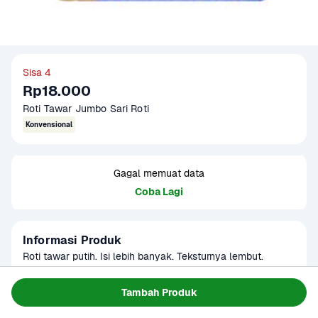
Sisa 4
Rp18.000
Roti Tawar Jumbo Sari Roti
Konvensional
Gagal memuat data
Coba Lagi
Informasi Produk
Roti tawar putih. Isi lebih banyak. Teksturnya lembut. 
Cocok untuk sarapan, bekal, atau camilan.  Produk sudah 
terverifikasi halal.
Baca Selengkapnya
Tambah Produk
Kategori
Sarapan
Umur Simpan
5 hari