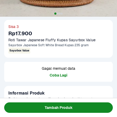
Sisa 3
Rp17.900
Roti Tawar Japanese Fluffy Kupas Sayurbox Value
Sayurbox Japanese Soft White Bread Kupas 235 gram
Sayurbox Value
Gagal memuat data
Coba Lagi
Informasi Produk
Roti tawar kupas, juga dikenal sebagai roti tawar tanpa 
kulit atau "crustless bread," adalah roti tawar yang telah 
Tambah Produk
dipotong atau dikupas kulit atau kerak luarannya sehingga 
Baca Selengkapnya
Kategori
Sarapan
hanya tersisa bagian tengah yang lembut. Roti tawar kupas 