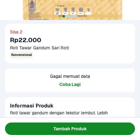
Sisa 2
Rp22.000
Roti Tawar Gandum Sari Roti
Konvensional
Gagal memuat data
Coba Lagi
Informasi Produk
Roti tawar gandum dengan tekstur lembut. Lebih 
mengenyangkan dari roti tawar biasa. Cocok untuk sarapan 
atau bekal makan. Produk sudah terverifikasi halal.
Baca Selengkapnya
Tambah Produk
Kategori
Sarapan
Umur Simpan
3-4 hari