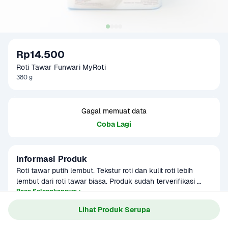
Rp14.500
Roti Tawar Funwari MyRoti
380 g
Gagal memuat data
Coba Lagi
Informasi Produk
Roti tawar putih lembut. Tekstur roti dan kulit roti lebih 
lembut dari roti tawar biasa. Produk sudah terverifikasi 
halal.
Baca Selengkapnya
Kategori
Sarapan
Lihat Produk Serupa
Umur Simpan
5 hari