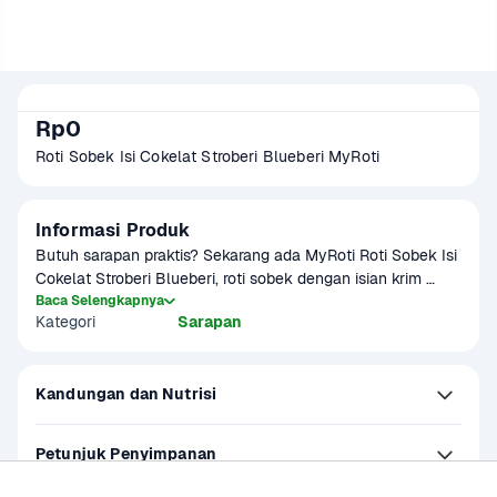
Rp0
Roti Sobek Isi Cokelat Stroberi Blueberi MyRoti
Informasi Produk
Butuh sarapan praktis? Sekarang ada MyRoti Roti Sobek Isi 
Cokelat Stroberi Blueberi, roti sobek dengan isian krim 
cokelat, selai stroberi, dan selai bluberi yang lembut dan 
Baca Selengkapnya
Kategori
Sarapan
manis.
Kandungan dan Nutrisi
Petunjuk Penyimpanan