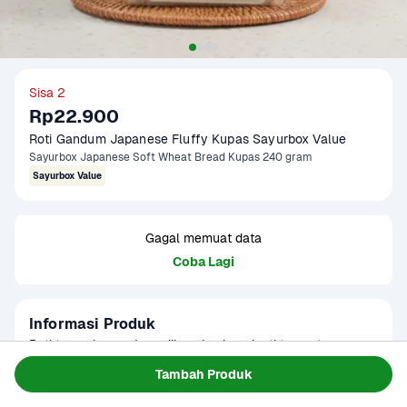
Sisa 2
Rp22.900
Roti Gandum Japanese Fluffy Kupas Sayurbox Value
Sayurbox Japanese Soft Wheat Bread Kupas 240 gram
Sayurbox Value
Gagal memuat data
Coba Lagi
Informasi Produk
Roti tawar kupas, juga dikenal sebagai roti tawar tanpa 
kulit atau ""crustless bread,"" adalah roti tawar yang telah 
Tambah Produk
dipotong atau dikupas kulit atau kerak luarannya sehingga 
Baca Selengkapnya
Kategori
Sarapan
hanya tersisa bagian tengah yang lembut. Roti tawar kupas 