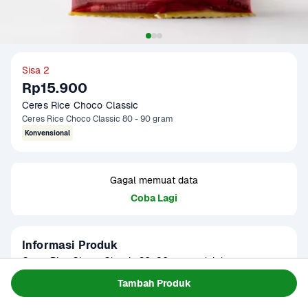
Sisa 2
Rp15.900
Ceres Rice Choco Classic
Ceres Rice Choco Classic 80 - 90 gram
Konvensional
Gagal memuat data
Coba Lagi
Informasi Produk
Ceres Rice Choco Classic 80–90 gram adalah meses 
cokelat berbentuk butiran panjang yang renyah, terbuat 
Tambah Produk
dari cokelat berkualitas tinggi. Dengan rasa manis dan 
Baca Selengkapnya
Kategori
Sarapan
aroma cokelat yang khas, produk ini cocok untuk berbagai 