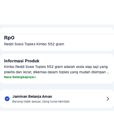
Rp0
Reddi Sosis Toples Kimbo 552 gram
Informasi Produk
Kimbo Reddi Sosis Toples 552 gram adalah sosis siap saji yang 
praktis dan lezat, dikemas dalam toples yang mudah disimpan 
dan digunakan. Sosis ini terbuat dari bahan berkualitas tinggi 
Baca Selengkapnya
dan diolah dengan teknik yang menjaga rasa serta tekstur sosis 
tetap kenyal dan gurih. Produk ini cocok dijadikan menu 
sarapan, camilan, atau pelengkap hidangan utama. Karena 
Jaminan Belanja Aman
kemasannya yang toples, Kimbo Reddi Sosis mudah untuk 
Barang tidak sesuai, Uang tunai kembali
disimpan di rumah dan dapat dinikmati kapan saja.