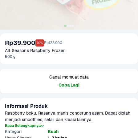
Rp39.900
Rp133.900
70%
All Seasons Raspberry Frozen
500 g
Gagal memuat data
Coba Lagi
Informasi Produk
Raspberry beku. Rasanya manis cenderung asam. Dapat diolah 
menjadi smoothies, selai, dan kreasi lainnya.
Baca Selengkapnya
Kategori
Buah