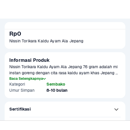
Rp0
Nissin Torikara Kaldu Ayam Ala Jepang 
Informasi Produk
Nissin Torikara Kaldu Ayam Ala Jepang 76 gram adalah mi 
instan goreng dengan cita rasa kaldu ayam khas Jepang 
yang gurih dan lezat. Tekstur mi yang kenyal berpadu 
Baca Selengkapnya
Kategori
Sembako
dengan bumbu rich dan aroma menggugah selera. Cocok 
Umur Simpan
8-10 bulan
dinikmati saat lapar menyerang atau sebagai camilan 
praktis kapan saja.
Sertifikasi
Petunjuk Penyimpanan