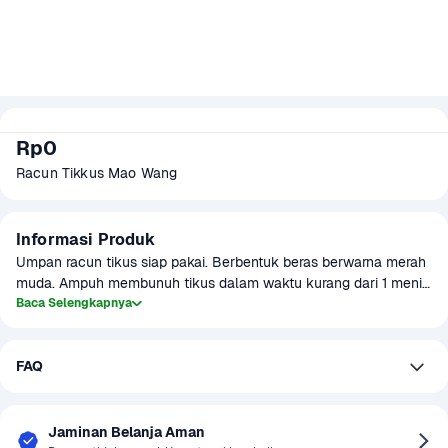
Rp0
Racun Tikkus Mao Wang
Informasi Produk
Umpan racun tikus siap pakai. Berbentuk beras berwarna merah 
muda. Ampuh membunuh tikus dalam waktu kurang dari 1 menit 
setelah termakan oleh tikus.
Baca Selengkapnya
FAQ
Jaminan Belanja Aman