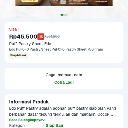
Sisa 1
Rp45.500
Rp51.500
11%
Puff Pastry Sheet Edo
Edo PuF0F0 Pastry Sheet PuF0F0 Pastry Sheet 750 gram
Siap Masak
Gagal memuat data
Coba Lagi
Informasi Produk
Edo Puff Pastry adalah adonan puff pastry siap olah yang 
berbahan dasar tepung terigu, air dan margarin. Cocok 
untuk membuat pastry yang renyah dan praktis di rumah.
Baca Selengkapnya
Kategori
Siap Saji