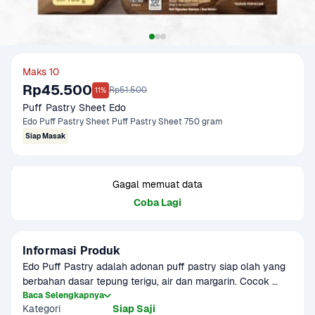
Maks 10
Rp45.500
Rp51.500
11%
Puff Pastry Sheet Edo
Edo Puff Pastry Sheet Puff Pastry Sheet 750 gram
Siap Masak
Gagal memuat data
Coba Lagi
Informasi Produk
Edo Puff Pastry adalah adonan puff pastry siap olah yang 
berbahan dasar tepung terigu, air dan margarin. Cocok 
untuk membuat pastry yang renyah dan praktis di rumah.
Baca Selengkapnya
Kategori
Siap Saji