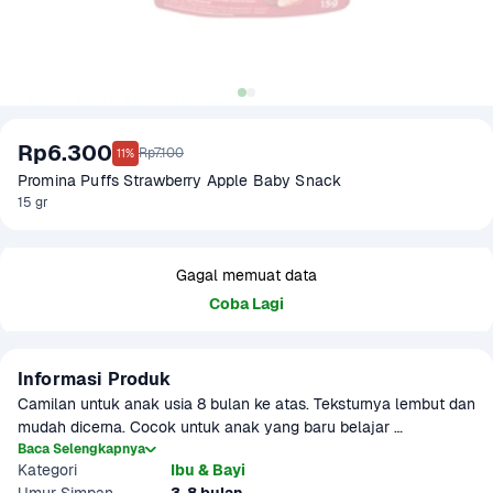
Rp6.300
Rp7.100
11%
Promina Puffs Strawberry Apple Baby Snack
15 gr
Gagal memuat data
Coba Lagi
Informasi Produk
Camilan untuk anak usia 8 bulan ke atas. Teksturnya lembut dan 
mudah dicerna. Cocok untuk anak yang baru belajar 
mengunyah dan mengenal rasa. Produk sudah terverifikasi 
Baca Selengkapnya
Kategori
Ibu & Bayi
halal. Produk ini dapat digunakan sebagai menu MPASI.