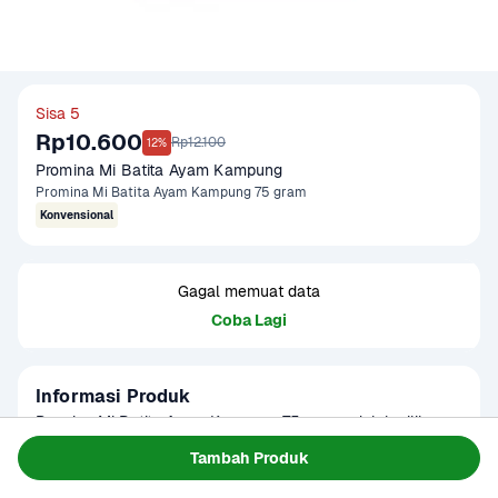
Sisa 5
Rp10.600
Rp12.100
12%
Promina Mi Batita Ayam Kampung
Promina Mi Batita Ayam Kampung 75 gram
Konvensional
Gagal memuat data
Coba Lagi
Informasi Produk
Promina Mi Batita Ayam Kampung 75 gram adalah pilihan 
tepat untuk si kecil yang mulai belajar makan makanan 
Tambah Produk
padat. Dirancang khusus untuk balita usia 1 tahun ke atas, 
Baca Selengkapnya
Kategori
Ibu & Bayi
mi ini memiliki tekstur lembut yang mudah dikunyah dan 