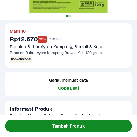
Maks 10
Rp12.670
Rp18.100
30%
Promina Bubur Ayam Kampung, Brokoli & Keju
Promina Bubur Ayam Kampung Brokoli Keju 120 gram
Konvensional
Gagal memuat data
Coba Lagi
Informasi Produk
Promina Cheezy Chicken Broccoli adalah makanan 
pendemping ASI bubuk instan untuk bayi dan anak usia 6-
Tambah Produk
24 bulan dengan nutrisi lengkap dan seimbang.. Dengan 
Baca Selengkapnya
Kategori
Ibu & Bayi
memadukan ayam pilihan, brokoli, dan keju yang 