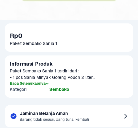
Rp0
Paket Sembako Sania 1
Informasi Produk
Paket Sembako Sania 1 terdiri dari :

- 1 pcs Sania Minyak Goreng Pouch 2 liter

- 1 pcs Sania Tepung Terigu 1 kg

Baca Selengkapnya
Kategori
Sembako
Beli Bundle LEBIH HEMAT
Jaminan Belanja Aman
Barang tidak sesuai, Uang tunai kembali