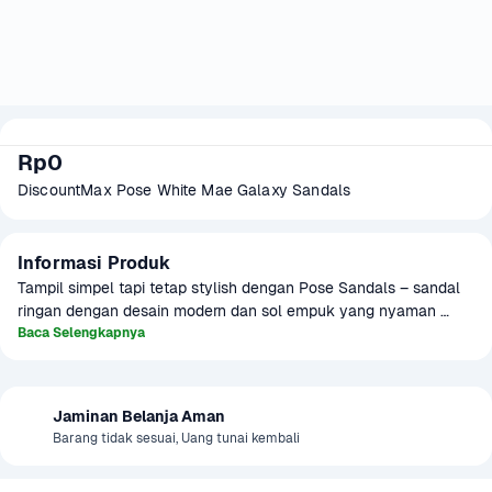
Rp0
DiscountMax Pose White Mae Galaxy Sandals
Informasi Produk
Tampil simpel tapi tetap stylish dengan Pose Sandals – sandal 
ringan dengan desain modern dan sol empuk yang nyaman 
dipakai seharian. Cocok untuk gaya kasual sehari-hari, hangout 
Baca Selengkapnya
bareng teman, atau sekadar jalan santai. Warna netralnya 
mudah dipadupadankan dengan outfit apa pun, bikin tampilan 
kamu makin effortless tapi tetap kece!
Jaminan Belanja Aman
Barang tidak sesuai, Uang tunai kembali