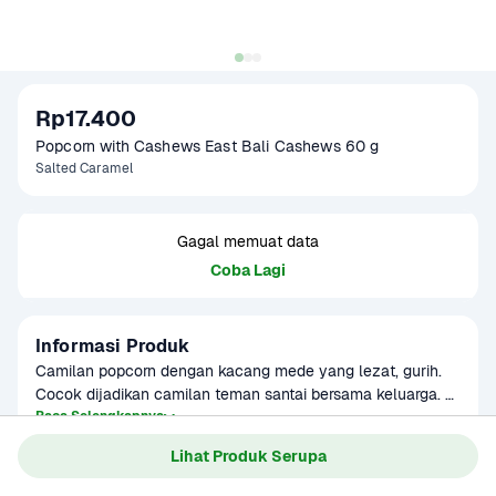
Rp17.400
Popcorn with Cashews East Bali Cashews 60 g
Salted Caramel
Gagal memuat data
Coba Lagi
Informasi Produk
Camilan popcorn dengan kacang mede yang lezat, gurih. 
Cocok dijadikan camilan teman santai bersama keluarga. 
Produk sudah terverifikasi halal.

Baca Selengkapnya
Kategori
Makanan Ringan
Lihat Produk Serupa
Umur Simpan
2-8 bulan
Mengandung alergen kacang. Diproduksi menggunakan 
peralatan yang juga memproses oats, wijen, dan kacang 