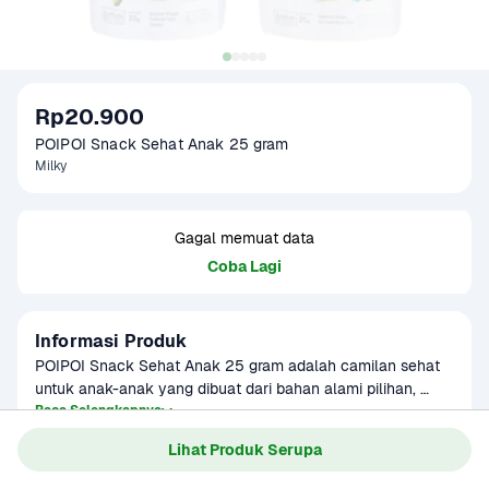
Rp20.900
POIPOI Snack Sehat Anak 25 gram
Milky
Gagal memuat data
Coba Lagi
Informasi Produk
POIPOI Snack Sehat Anak 25 gram adalah camilan sehat 
untuk anak-anak yang dibuat dari bahan alami pilihan, 
bebas pengawet dan pewarna buatan. Hadir dalam tiga 
Baca Selengkapnya
varian lezat — Veggie, Milky, dan Beef & Cheese — setiap 
Lihat Produk Serupa
rasa dirancang untuk mendukung tumbuh kembang si kecil 
dengan nutrisi seimbang dan rasa yang disukai anak.

Gagal memuat data