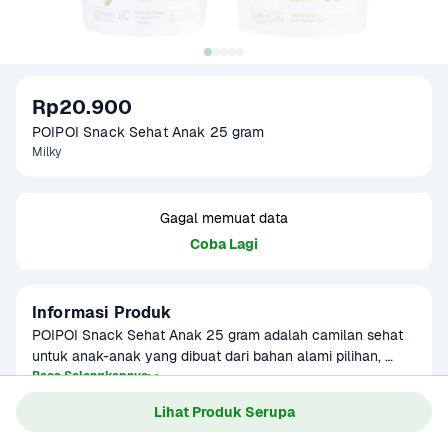
Rp20.900
POIPOI Snack Sehat Anak 25 gram
Milky
Gagal memuat data
Coba Lagi
Informasi Produk
POIPOI Snack Sehat Anak 25 gram adalah camilan sehat 
untuk anak-anak yang dibuat dari bahan alami pilihan, 
bebas pengawet dan pewarna buatan. Hadir dalam tiga 
Baca Selengkapnya
varian lezat — Veggie, Milky, dan Beef & Cheese — setiap 
Lihat Produk Serupa
rasa dirancang untuk mendukung tumbuh kembang si kecil 
dengan nutrisi seimbang dan rasa yang disukai anak.

Gagal memuat data