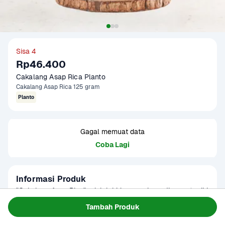
Sisa 4
Rp46.400
Cakalang Asap Rica Planto
Cakalang Asap Rica 125 gram
Planto
Gagal memuat data
Coba Lagi
Informasi Produk
"Cakalang Asap Rica" adalah hidangan siap saji yang terdiri 
dari potongan cakalang asap yang telah dimasak dengan 
Tambah Produk
saus rica-rica khas. Saus rica-rica ini dikenal karena 
Baca Selengkapnya
Kategori
Planto
kepedasannya yang khas dan cita rasa rempah yang kuat. 