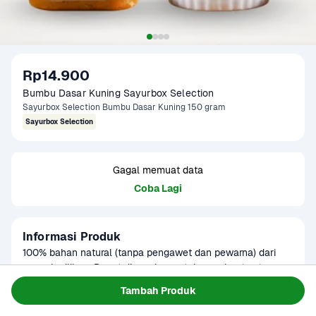
Rp14.900
Bumbu Dasar Kuning Sayurbox Selection
Sayurbox Selection Bumbu Dasar Kuning 150 gram
Sayurbox Selection
Gagal memuat data
Coba Lagi
Informasi Produk
100% bahan natural (tanpa pengawet dan pewarna) dari 
rempah pilihan. Dapat digunakan untuk membuat soto 
bening, soto santan, acar kuning, pesmol ikan, kari, nasi 
Baca Selengkapnya
Tambah Produk
Kategori
Bumbu & Saus
kuning, aneka pepes kuning, dan masakan lainnya.

Tersedia untuk
Terjadwal