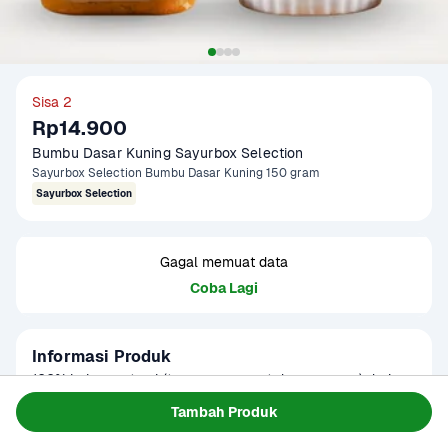
Sisa 2
Rp14.900
Bumbu Dasar Kuning Sayurbox Selection
Sayurbox Selection Bumbu Dasar Kuning 150 gram
Sayurbox Selection
Gagal memuat data
Coba Lagi
Informasi Produk
100% bahan natural (tanpa pengawet dan pewarna) dari 
rempah pilihan. Dapat digunakan untuk membuat soto 
Tambah Produk
bening, soto santan, acar kuning, pesmol ikan, kari, nasi 
Baca Selengkapnya
Kategori
Bumbu & Saus
kuning, aneka pepes kuning, dan masakan lainnya.
