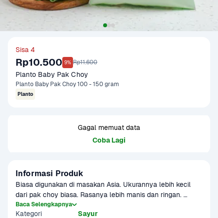
Sisa 4
Rp10.500
Rp11.600
9%
Planto Baby Pak Choy
Planto Baby Pak Choy 100 - 150 gram
Planto
Gagal memuat data
Coba Lagi
Informasi Produk
Biasa digunakan di masakan Asia. Ukurannya lebih kecil 
dari pak choy biasa. Rasanya lebih manis dan ringan. 
Cocok untuk cah pakcoy, tumisan, pakcoy saus tiram, dan 
Baca Selengkapnya
Kategori
Sayur
berbagai olahan lainnya. Terdapat potensi 