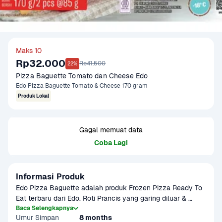
Maks 10
Rp32.000
Rp41.500
22%
Pizza Baguette Tomato dan Cheese Edo
Edo Pizza Baguette Tomato & Cheese 170 gram
Produk Lokal
Gagal memuat data
Coba Lagi
Informasi Produk
Edo Pizza Baguette adalah produk Frozen Pizza Ready To 
Eat terbaru dari Edo. Roti Prancis yang garing diluar & 
lembut di dalam dikombinasikan dengan topping nikmat 
Baca Selengkapnya
Umur Simpan
8 months
khas Italy, perpaduan rasa yang luar biasa di mulut. Dengan 