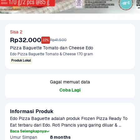
Sisa 2
Rp32.000
Rp41.500
22%
Pizza Baguette Tomato dan Cheese Edo
Edo Pizza Baguette Tomato & Cheese 170 gram
Produk Lokal
Gagal memuat data
Coba Lagi
Informasi Produk
Edo Pizza Baguette adalah produk Frozen Pizza Ready To 
Eat terbaru dari Edo. Roti Prancis yang garing diluar & 
lembut di dalam dikombinasikan dengan topping nikmat 
Baca Selengkapnya
Umur Simpan
8 months
khas Italy, perpaduan rasa yang luar biasa di mulut. Dengan 