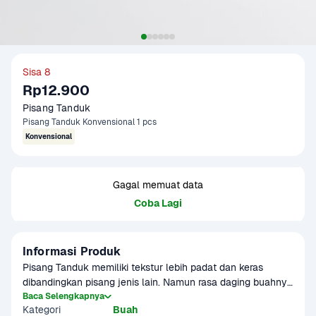
Sisa 8
Rp12.900
Pisang Tanduk
Pisang Tanduk Konvensional 1 pcs
Konvensional
Gagal memuat data
Coba Lagi
Informasi Produk
Pisang Tanduk memiliki tekstur lebih padat dan keras 
dibandingkan pisang jenis lain. Namun rasa daging buahnya 
manis dan legit, sehingga cocok untuk diolah menjadi kolak 
Baca Selengkapnya
Kategori
Buah
atau pisang goreng. Bentuknya melengkung dan lebih 