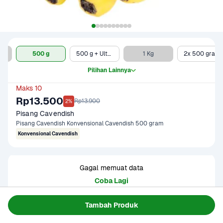
 g (RTE/Siap Makan)
500 g
500 g + Ultra Minuman Sari Kacang Hijau 250 ml
1 Kg
2x 500 gram
Pilihan Lainnya
Maks 10
Rp13.500
Rp13.900
2%
Pisang Cavendish
Pisang Cavendish Konvensional Cavendish 500 gram
Konvensional Cavendish
Gagal memuat data
Coba Lagi
Tambah Produk
Informasi Produk