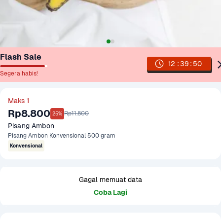
Flash Sale
:
:
12
39
50
Segera habis!
Maks 1
Rp8.800
Rp11.800
25%
Pisang Ambon
Pisang Ambon Konvensional 500 gram
Konvensional
Gagal memuat data
Coba Lagi