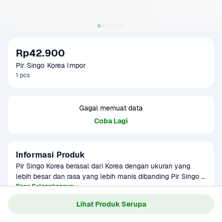
Rp42.900
Pir Singo Korea Impor
1 pcs
Gagal memuat data
Coba Lagi
Informasi Produk
Pir Singo Korea berasal dari Korea dengan ukuran yang 
lebih besar dan rasa yang lebih manis dibanding Pir Singo 
RRC. Kulitnya berwarna keemasan, dan dagingnya renyah, 
Baca Selengkapnya
Kategori
Buah
berair, dan menyegarkan. Dapat dimakan langsung atau 
Lihat Produk Serupa
diolah menjadi masakan. Produk ini dapat digunakan 
sebagai menu MPASI
