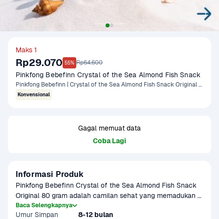
Maks 1
Rp29.070
Rp64.600
55%
Pinkfong Bebefinn Crystal of the Sea Almond Fish Snack
Pinkfong Bebefinn | Crystal of the Sea Almond Fish Snack Original 80 gram
Konvensional
Gagal memuat data
Coba Lagi
Informasi Produk
Pinkfong Bebefinn Crystal of the Sea Almond Fish Snack 
Original 80 gram adalah camilan sehat yang memadukan 
renyahnya ikan kecil dan gurihnya almond. Cocok sebagai 
Baca Selengkapnya
Umur Simpan
8-12 bulan
pilihan snack kaya protein untuk anak maupun dewasa, 