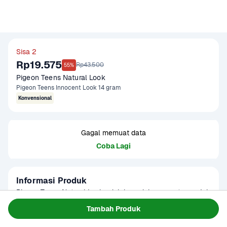
Sisa 2
Rp19.575
Rp43.500
55%
Pigeon Teens Natural Look 
Pigeon Teens Innocent Look 14 gram
Konvensional
Gagal memuat data
Coba Lagi
Informasi Produk
Pigeon Teens Natural Look adalah produk perawatan wajah 
untuk remaja yang dirancang untuk memberikan tampilan 
Tambah Produk
wajah alami dan segar. Mengandung bahan-bahan yang 
Baca Selengkapnya
Kategori
Perawatan Diri
aman untuk kulit remaja, produk ini menjaga keseimbangan 