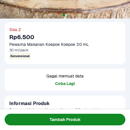
Sisa 2
Rp6.500
Pewarna Makanan Koepoe Koepoe 30 mL
30 ml/pack
Konvensional
Gagal memuat data
Coba Lagi
Informasi Produk
Pewarna Makanan Koepoe Koepoe 30 mL adalah pewarna 
cair berkualitas tinggi yang dirancang untuk memberikan 
Tambah Produk
warna cerah dan konsisten pada berbagai hidangan dan 
Baca Selengkapnya
Kategori
Bumbu & Saus
kue. Tersedia dalam berbagai varian warna seperti merah, 