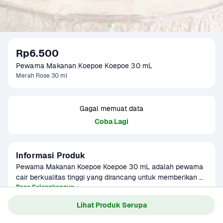
Rp6.500
Pewarna Makanan Koepoe Koepoe 30 mL
Merah Rose 30 ml
Gagal memuat data
Coba Lagi
Informasi Produk
Pewarna Makanan Koepoe Koepoe 30 mL adalah pewarna 
cair berkualitas tinggi yang dirancang untuk memberikan 
warna cerah dan konsisten pada berbagai hidangan dan 
Baca Selengkapnya
Kategori
Bumbu & Saus
kue. Tersedia dalam berbagai varian warna seperti merah, 
Lihat Produk Serupa
Umur Simpan
3-8 bulan
kuning, hijau, dan biru, produk ini cocok digunakan dalam 
pembuatan kue, roti, minuman, dan hidangan penutup 