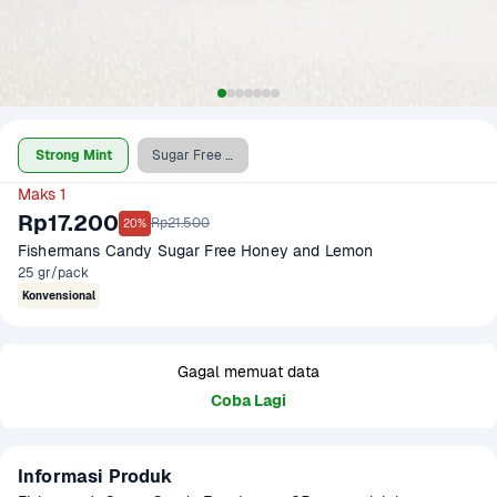
Strong Mint
Sugar Free Honey & Lemon
Maks 1
Rp17.200
Rp21.500
20%
Fishermans Candy Sugar Free Honey and Lemon 
25 gr/pack
Konvensional
Gagal memuat data
Coba Lagi
Informasi Produk