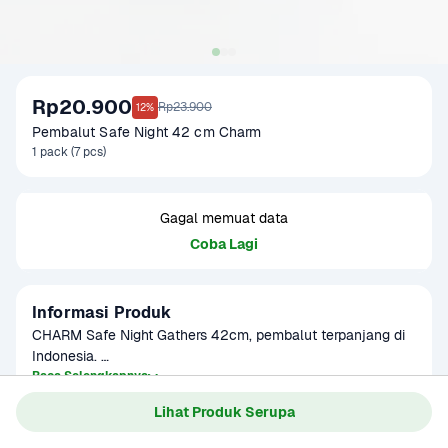
Rp20.900
Rp23.900
12%
Pembalut Safe Night 42 cm Charm
1 pack (7 pcs)
Gagal memuat data
Coba Lagi
Informasi Produk
CHARM Safe Night Gathers 42cm, pembalut terpanjang di 
Indonesia. 

Baca Selengkapnya
Kategori
Perawatan Diri
Dengan dinding pelindung samping, bebas bocor belakang 
Lihat Produk Serupa
Umur Simpan
2 tahun
& samping. Tak khawatir lagi dan bisa tidur nyenyak sampai 
pagi!